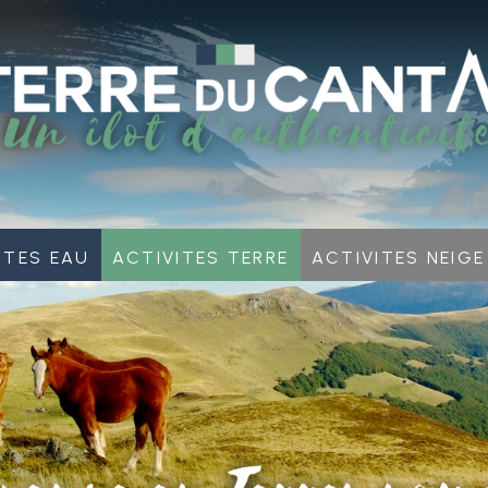
ites Eau
Activites Terre
Activites neige