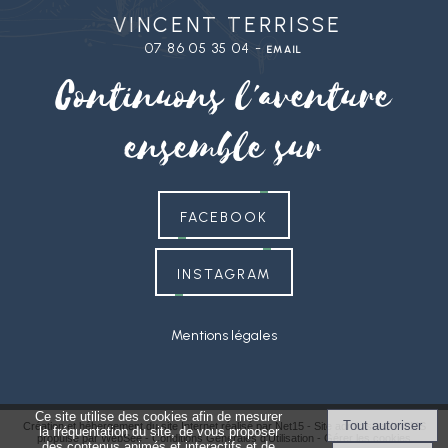
Vincent Terrisse
07 86 05 35 04 -
email
Continuons l'aventure
ensemble sur
FACEBOOK
INSTAGRAM
Mentions légales
Ce site utilise des cookies afin de mesurer
Création et hébergement du site Internet réalisé par Net15
-
Site administrable CMS
la fréquentation du site, de vous proposer
propulsé par WebSee
-
Conditions Générales d'Utilisation
-
Gérer les cookies
des contenus animés et interactifs et de