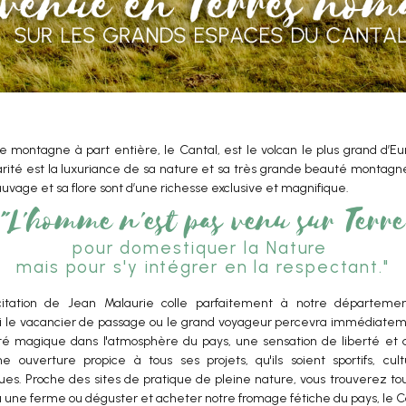
e montagne à part entière, le Cantal, est le volcan le plus grand d’E
arité est la luxuriance de sa nature et sa très grande beauté montag
uvage et sa flore sont d’une richesse exclusive et magnifique.
"L'homme n'est pas venu sur Terre
pour domestiquer la Nature
mais pour s'y intégrer en la respectant."
itation de Jean Malaurie colle parfaitement à notre départemen
i le vacancier de passage ou le grand voyageur percevra immédiate
lité magique dans l'atmosphère du pays, une sensation de liberté et 
ne ouverture propice à tous ses projets, qu'ils soient sportifs, cult
ques. Proche des sites de pratique de pleine nature, vous trouverez to
 une ferme ou déguster et acheter notre fromage fétiche du pays, le C