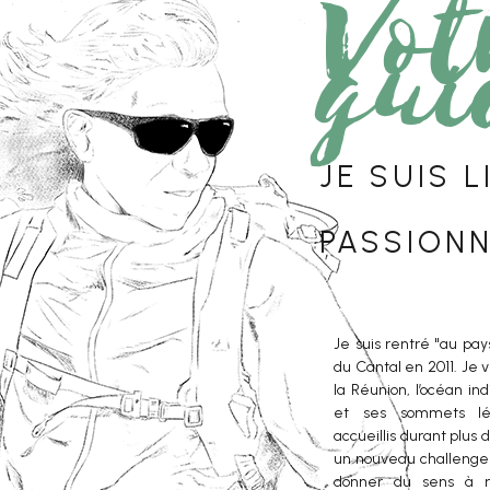
Vot
gui
Je suis l
passion
Je suis rentré "au pay
du Cantal en 2011. Je v
la Réunion, l’océan ind
et ses sommets lé
accueillis durant plus d
un nouveau challenge 
donner du sens à 