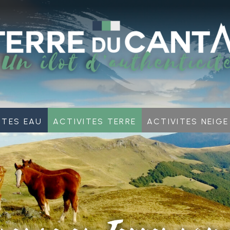
ites Eau
Activites Terre
Activites neige