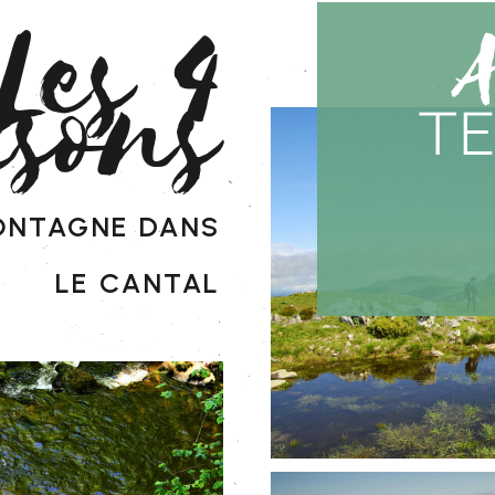
Les 4
isons
ontagne dans
le cantal