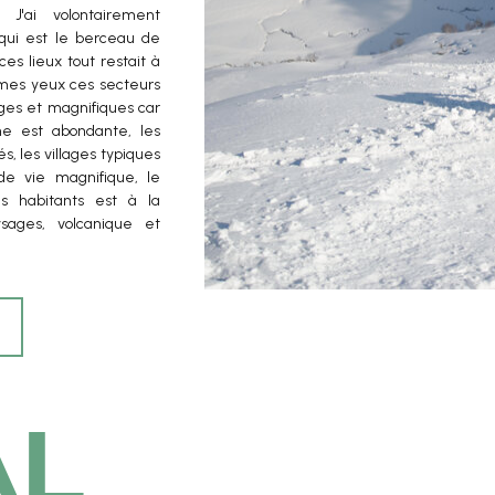
. J'ai volontairement
 qui est le berceau de
es lieux tout restait à
A mes yeux ces secteurs
ages et magnifiques car
une est abondante, les
s, les villages typiques
 de vie magnifique, le
 habitants est à la
sages, volcanique et
al