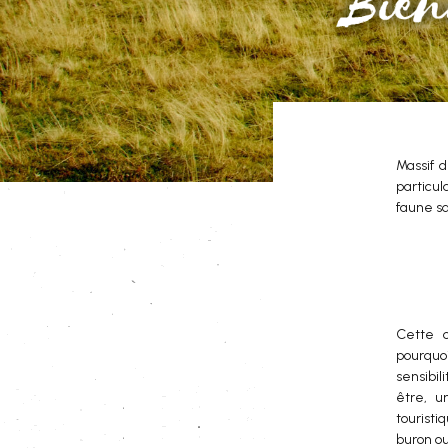
Massif d
particul
faune sa
Cette c
pourquo
sensibi
être, u
touristi
buron ou