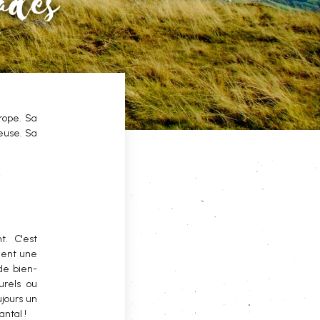
urope. Sa
neuse. Sa
t. C'est
ment une
de bien-
urels ou
ujours un
antal !