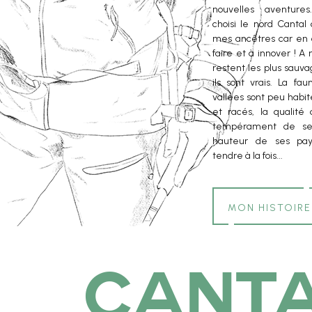
nouvelles aventures
choisi le nord Cantal
mes ancêtres car en c
faire et à innover ! 
restent les plus sauv
ils sont vrais. La fa
vallées sont peu habité
et racés, la qualité
tempérament de ses
hauteur de ses pay
tendre à la fois...
mon histoire
cant