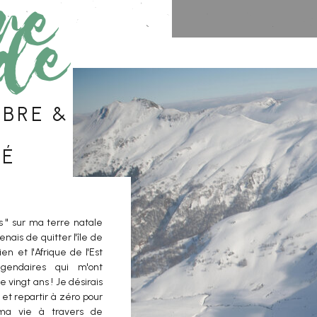
re
de
ibre &
né
s " sur ma terre natale
enais de quitter l'île de
ien et l'Afrique de l'Est
gendaires qui m'ont
e vingt ans ! Je désirais
et repartir à zéro pour
ma vie à travers de