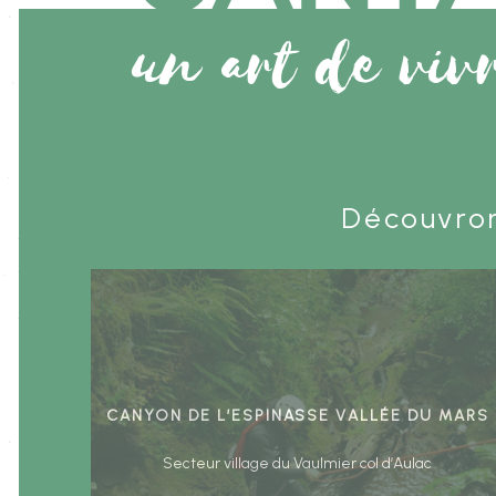
un art de viv
Découvron
Canyon de l’Espinasse Vallée du Mars
Secteur village du Vaulmier col d’Aulac